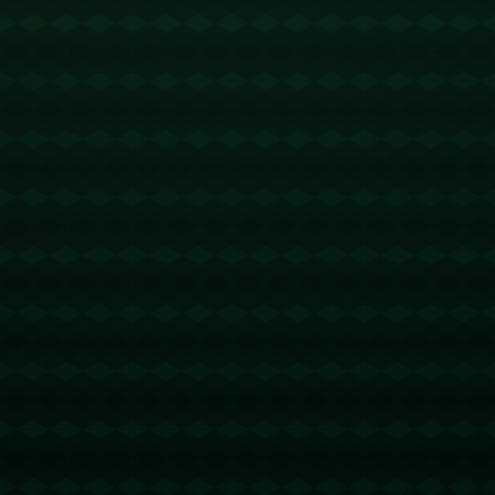
其次，不容忽视的是战术理念的不匹配。小因扎吉在国米的战术偏
向稳固防守与快速反击，而科雷亚更加适合持球推进并在打平衡性
的战术体系中占据一席之地。这种风格差异导致了定位上的不一
致，也削弱了二人间曾经的密切合作。
### **案例反思：类似矛盾如何影响球队表现？**
这种主帅与球员关系破裂的现象并非首次出现在足坛。一个经典案
例是何塞·穆里尼奥与曼联时期的保罗·博格巴。二人之间的矛盾始于
战术分歧，却逐渐升级为更深层次的个人冲突，最终以博格巴在球
队发挥失常，穆里尼奥离任收场。从案例中可以看出，***主帅与球