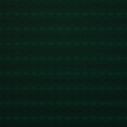
**媒体将这场风波定义为“关系破裂”**绝非偶然。科雷亚与小因扎
吉之间的关系曾被外界视为“亲密师徒”的典范。回顾过往，在效力
拉齐奥期间，小因扎吉将科雷亚视为重要一环，这名阿根廷球员也
用稳定的表现回馈了主帅的信任。然而，这一切似乎在双方再次携
手加盟国际米兰后开始发生变化。
首先，在国际米兰的多线作战中，科雷亚长期处于“边缘人”位置。
他的出场时间排名靠后且作用显得鸡肋，这引发了球迷对其状态的
质疑。而面对越来越激烈的竞争（如卢卡库、劳塔罗等核心锋线的
存在），科雷亚不仅需要与队内顶尖球员争夺机会，还要在有限的
时间内证明自己。这样的压力无疑会进一步加剧球场内外的矛盾。