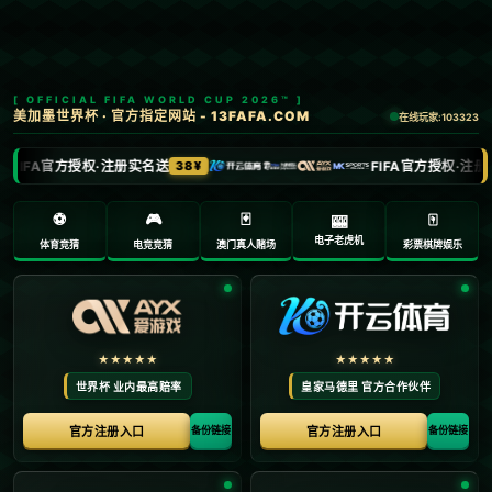
新闻中心
当前位置：
首页
>
新闻中心
米体：科雷亚与小因扎吉关系破裂，他对阵热那亚
时申请换人遭拒绝.
2026-08-06
**米体爆料：科雷亚与小因扎吉关系破裂，换人风波折射深层矛盾*
*
现代足球，不仅是一场场激烈的比赛，更充斥着错综复杂的人际关
系和微妙的博弈。近日，据《米兰体育报》（简称“米体”）报道，
国际米兰前锋华金·科雷亚在对阵热那亚的比赛中申请换人，但其请