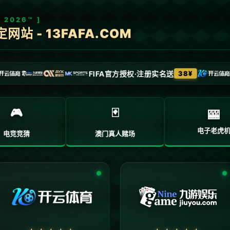
358nanke.com
网站首页
源，重点关注2026世界杯赛程、分组信息及球队动态。平台提供战术分
获取赛事信息与数据变化。结合智能推荐机制，让您轻松发现感兴趣的比
球、篮球等赛事资源。平台提供专家解读、赛后回放、多端同步观看、完
能推荐机制，让您轻松发现感兴趣的比赛内容，提升使用效率。面向持续
羽毛球、网球等多类项目。平台通过数据统计分析、多端同步观看、赛后
事信息，无论是赛前准备还是赛中跟进，都可以保持清晰的数据认知。同
关键节点。系统基于用户行为进行内容匹配，减少信息筛选成本，让关注
过程更加流畅。