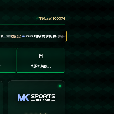
关于我们
产品服务
新闻资讯
联系方式
当前位置：
首页
>
关于我们
站内搜索
析、球员
赛内容，提
整赛程信
增长的体育
回放、球队
时结合持续
联系信息
重点更加集
电话：0769-8326836
传真：0769-8326836