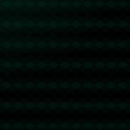
主冠军.
2026-08-08
扫描二维码