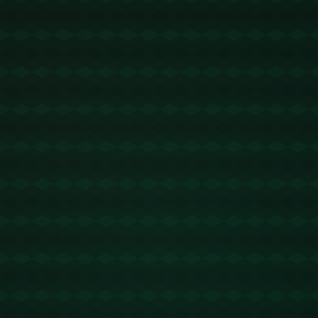
与此同时，森林狼队需要面对阵容短缺的问题，尤其是在他们正努
力争取季后赛位置的关键阶段。对于这些球队来说，冲突不仅仅是
情绪失控的问题，更是对队伍士气以及战绩的一次直接打击。
### **球场冲突的深层原因：竞争、压力与情绪管理**