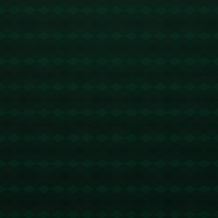
NBA流行一句话：“场上的兄弟，场下的对手。”球员作为职业运动
员，既要展现竞技实力，也要遵守体育精神。然而，像森林狼与活
塞冲突这样的事件，往往超过了正常竞争的范畴。这不禁让人思
考：是什么推动了球员的行为失控？
首先，激烈的赛季竞争压力不可忽视。活塞和森林狼都处于联盟中
游偏下的位置，每场比赛关系到季后赛资格或者球队未来策略，因
此冲突事件可能是球员压力无处宣泄的结果。其次，年轻球员占比
较高的球队往往更容易出现冲动行为，他们在情绪管理方面可能尚
未成熟。
以小斯图尔特为例，这名22岁的球员虽然拥有强劲的身体素质，但