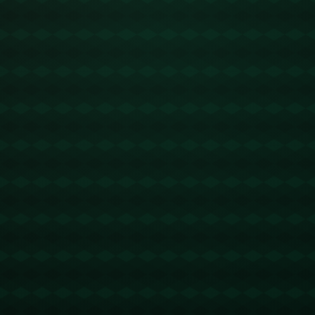
这场比赛不仅体现了个人的能力，也反映了**球队配合的默契**。
作为中场指挥官，维拉蒂的出色发挥同样不容忽视。他通过精准的
传球和稳固的防守，帮助球队在关键时刻稳定住局势。这种球队的
整体实力，再加上球星们的耀眼表现，让巴黎圣日耳曼在欧冠赛场
上更具竞争力。
**解析梅西与姆巴佩的合作**
梅西与姆巴佩的合作无疑成为全场的亮点。二者的默契配合不止体
现在本场比赛中，更是巴黎圣日耳曼整个赛季策略调整的缩影。梅
西的经验与**姆巴佩的速度**相互交替、相得益彰，成为对手难以
破解的模式。