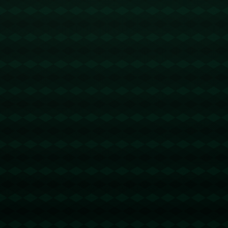
---
### **這筆轉會的深遠影響與市場反應**
奧塔維奧的轉會並非一筆孤立的交易，而是沙特聯賽深耕全球市場
的縮影。歐洲足壇早已不再是高水平球員唯一的歸宿地，沙特聯賽
的巨額投資和明確規劃讓球員們看到了另一種選擇：既有雄厚的金
錢保障，又有機會改變職業生涯。
然而，這也引發了一場全球範圍內的熱烈討論：沙特聯賽的快速崛
起是否會威脅到歐洲聯賽的主導地位？一些支持者認為，沙特的投
入利於市場競爭和球員職業化發展；而批評者則擔心，這可能會導
致歐洲聯賽不得不超出預算，進一步拉大球隊之間的財力差距。
值得注意的是，**奧塔維奧的轉會案例**如同一個標誌，象徵著“金