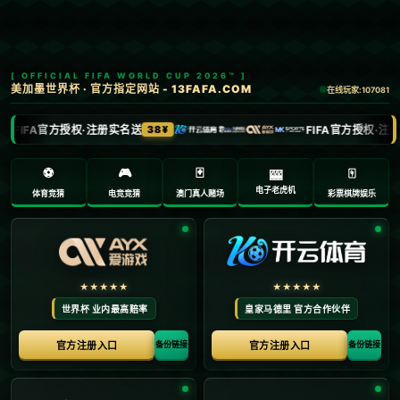
新闻中心
当前位置：
首页
>
新闻中心
奥尔良羽球超级300赛｜ 未能续追突破 琪鑫8强不敌
新金孔.
2026-08-07
**奥尔良羽球超级300赛**是羽毛球界的盛事之一，为全球顶尖羽
球选手提供了一个展示实力和技巧的平台。在这场备受关注的赛事
中，中国选手琪鑫虽然表现出色，最终未能突破至四强，8强赛不
敌新金孔，再次引发了羽毛球迷的热议。
*琪鑫在奥尔良羽球超级300赛中的表现*令人振奋。尽管最终止步