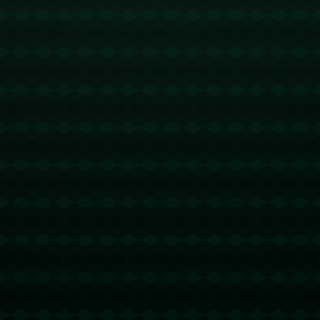
最终，面对挑战时的不懈努力和不断创新，是成功的关键。相信在
未来的赛事中，琪鑫会更加成熟，并且有新的突破。同时，这场比
赛也启示我们，不断追求卓越和创新，是每一个选手在竞技场上腾
飞的翅膀。**激情与努力**将成就更多精彩瞬间，让我们拭目以待
琪鑫在未来的表现。