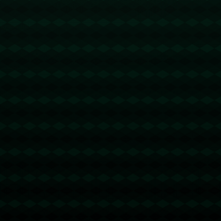
一个成功的案例是，大马曾在过去的小组赛中，通过制定清晰的防
守策略与利用速度优势，成功对抗技术更为娴熟的对手，为今后的
备战提供了有益的参考。通过分析这样的案例，有理由相信马来西
亚还有很大的上升空间。
**总结思考**
尽管目前面临困境，马来西亚室内钩球团队的成员仍在不懈努力，
争取在未来比赛中有所突破。**从这次与阿根廷的对决中吸取教训