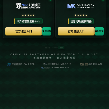
中，大马队的表现受到了多方面因素的影响，然而他们也展示了一
些值得肯定的亮点。本文将深入分析大马的目前处境，挖掘他们在
钩球赛中的潜力与不足，以期为后续比赛提供思考方向。
**背景概述与比赛回顾**
在世界级赛事中，马来西亚室内钩球队顽强奋战，虽曾有过辉煌战
绩，但在竞争压力巨大的今年，他们遭遇了瓶颈。在比赛对阵阿根
廷时，面对世界排名靠前的对手，马来西亚队全力以赴，却仍以几
分之差败北。败给阿根廷使得大马在小组赛阶段已然两连败，这种
表现让**“晋级淘汰赛希望渺茫”**成为了目前的严峻现实。