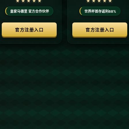
贡献了**31分、6助攻、5篮板**的全面表现，三分球命中率高达55%
机一样带动全队前进”，*这句话在比赛中得到了完美的诠释。