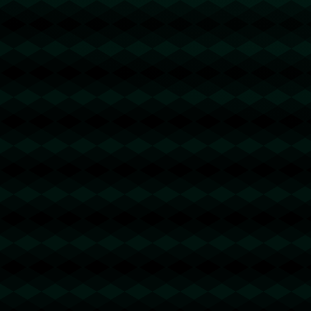
他仅得到16分，未能打出惯有的篮下统治力。勇士选择通
势。
此外，德雷蒙德·格林的表现依旧亮眼。他在防守端不仅贡献
合。可以说，格林的领导能力是勇士优质防守体系的核心
### **战术与阵容的精彩运用**
教练科尔的战术布置功不可没。本场比赛中，他充分利用了
促使鹈鹕防守体系频繁出现漏洞。此外，科尔在轮换阵容
穆迪在替补席上也贡献了惊艳的表现——全场**11分3篮板
在整场比赛中，勇士始终保持活力充沛的攻防节奏，避免
### **鹈鹕的困局：关键球员缺乏支援**
分析勇士胜利的同时，我们也能看出鹈鹕的不足之处。尽
受勇士多人围堵时，鹈鹕的外围投手难以抓住机会。这种
分仅为26分，相较于勇士替补的47分完全处于下风。
总的来说，这场比赛既是勇士球星闪耀的舞台，也是展示
强队，而鹈鹕则需要重新审视自身的战术和阵容短板，以