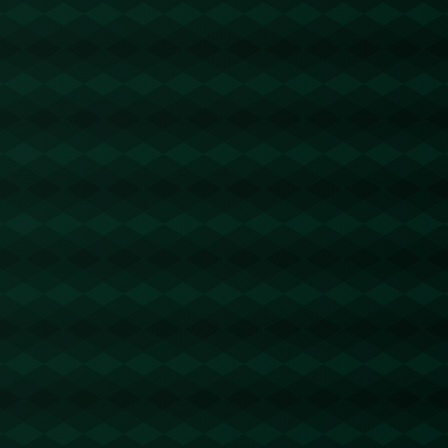
分缩小比分
核心球员的
样化进攻能