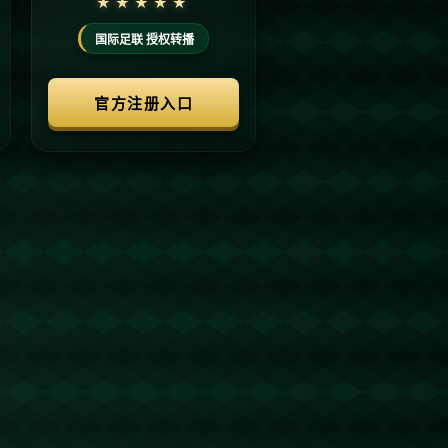
，稳稳地
邮箱：admin@0358nanke.com
地址：重庆市县云阳县清水土家族自治乡
热点新闻
上海合作组织雪地足球
赛 中国队无缘半决赛.
2026-08-06
武汉三镇球迷送队将前
往意甲！七格爆.
2026-08-06
西甲第26輪馬德裏競技
2-0塞爾塔 洛迪梅開二度
孔多比亞傷退.
2026-08-05