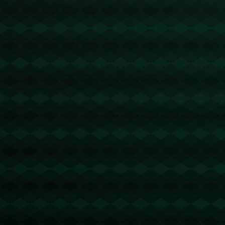
与此同时，维金斯以自己的稳定表现再次证明了他在勇士阵
住了鹈鹕的侧翼得分选择。尤其是在面对鹈鹕王牌英格拉
37%，这与维金斯的积极逼抢无不直接相关。