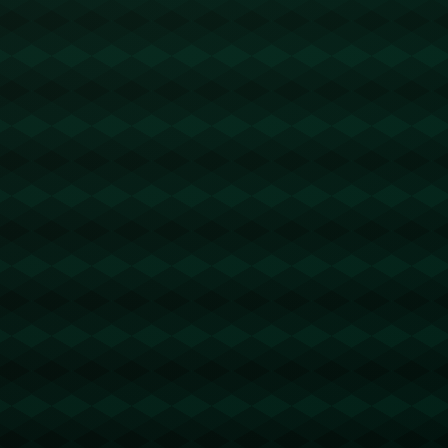
容中的重要性。他在进攻端贡献了**20分**，并利用强硬的身体对抗在
姆时，维金斯多次限制对方的关键得分。从数据来看，英格拉姆全场命中