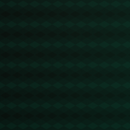
值得注意的是库里不仅在得分上为球队提供帮助，还通过
差距时，库里迅速做出调整，通过突破吸引防守后分球给
价值。
### **辅助角色大放异彩：普尔与维金斯表现抢眼**
除了库里之外，乔丹·普尔和安德鲁·维金斯也是勇士队取得
力。在第三节勇士扩大领先优势的关键阶段，普尔连续两