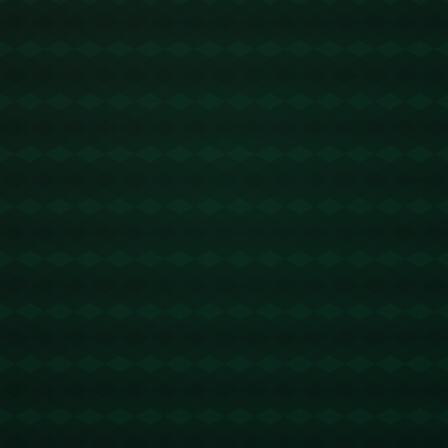
板，導致場面一度較為被動。”
徐新的這番評價不僅體現了職業球員的坦誠，也顯示出球隊對未來
的清晰規劃。面對失誤，他選擇直面問題，而不是忽視它。**一支
成熟的球隊，往往能在失利中找到提升契機，從而變得更強大**。
## 調整戰術以迎接聯賽首輪
作為賽季的第一場正式比賽，聯賽首輪的重要性不言而喻。而徐新
與教練團隊明白，要想在長期聯賽中站穩腳跟，超級杯的教訓是寶
貴的轉折點。他們計劃在防守組織、進攻推進以及邊路快攻方面做
出針對性調整。
### **關鍵調整1：提升中場壓迫力**
徐新作為球隊的中場核心，將在下場比賽中強調中場區域的壓迫。
他深知，“只有強化中場節奏控制，才能減少對手的進攻時間和空
間。”**過去幾場比賽顯示，中場的持球和快速轉換能力關乎比賽的
走向**。因此，徐新的角色將更加突出，他需要展示穩定的分球能
力以及不懈的奔跑。
### **關鍵調整2：鞏固防守端的穩定性**
在超級杯中暴露出的防守問題也成為球隊需要緊急解決的核心。徐
新透露，教練正在為防線設計更加靈活的戰術，比如增加中後衛與
邊後衛的溝通連接，避免出現大範圍的防守漏洞。同時，球員之間
的一對一對抗能力也將成為訓練中的重點。