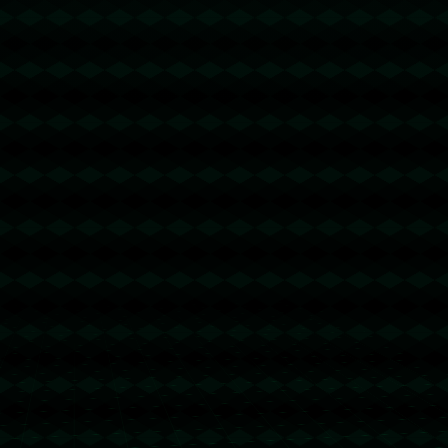
## 總結
無論是超級杯的失利還是即將到來的聯賽首輪，都只是漫長賽季的
一部分。對於徐新與球隊而言，每一步都應該是向前邁進的機會。*
*只有不斷反思和改變，才能讓足球賽場上的遺憾轉化為未來的榮耀
**。本次戰術調整的效果如何，將在聯賽首輪中迎來真正的檢驗。
联系信息
电话：0769-8326836
传真：0769-8326836
邮箱：admin@0358nanke.com
地址：重庆市县云阳县清水土家族自治乡