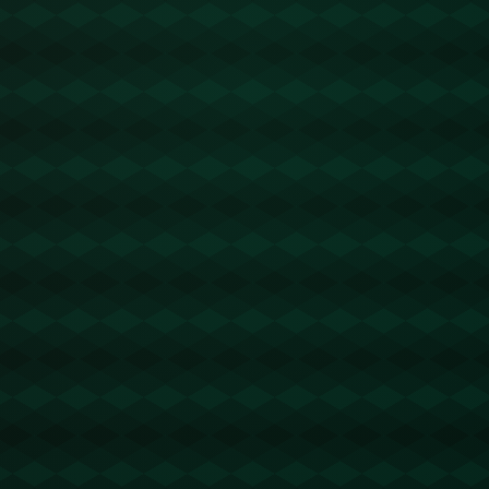
间的微妙关系。在现代裁判标准中，**越位**通常意味着进攻方在进攻
专业人士都清楚，手球判罚往往涉及球员的主观意图和肢体位置的自然性