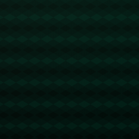
位已判定，手球行为仍可能影响比赛人员和控球方的下一步动作和反应。
——即便有时不合情理。
欧洲杯的一场比赛为例，当时某队进攻被判越位，但因随后形成的手球争议
在实践中对于越位前后情景的不同解读。