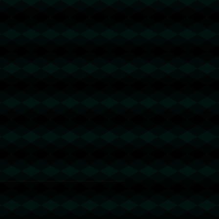
扫描二维码