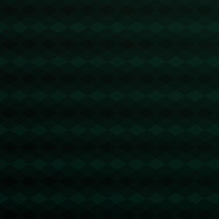
这类判罚的深层逻辑在于实现比赛的*绝对公平*。即便越
复杂，实际上它试图确保规则在比赛中各方面的公正维持
**案例分析：相似判罚的借鉴**
像加西亚这样的情况在足球历史中并非首次。以2021年
了探讨和分析。这种情况的产生在很大程度上反映出裁判
**多维度的审视与球友心声**