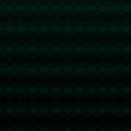
裁判标准的一致性**是减少困惑的关键。然而，足球比赛的场合千变万化，
动员的**沉淀反馈**或将在未来帮助修正现行制度，令足球运动更趋向
许会为现代足球规则的演变提供一次深思契机。