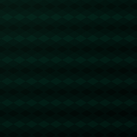
虽然听起来
，仍进行