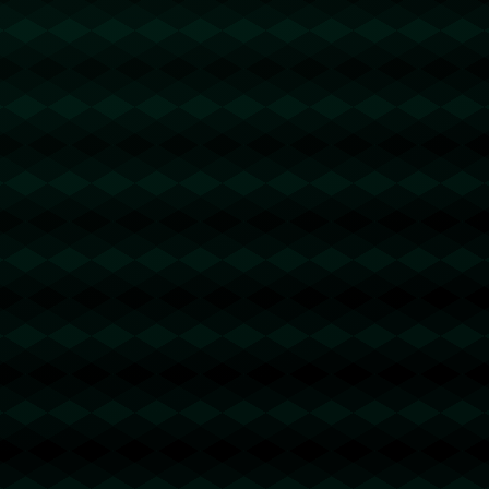
裁判的意
精彩与无懈