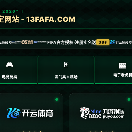
358nanke.com
网站首页
堅決留隊，與頂尖球員一較高下.
2026-08-06
球員卻選擇在一個俱樂部中堅持，以證明自己在頂尖水平的實力。這正是
願意在競爭激烈的環境中與頂尖球員一較高下的心意。