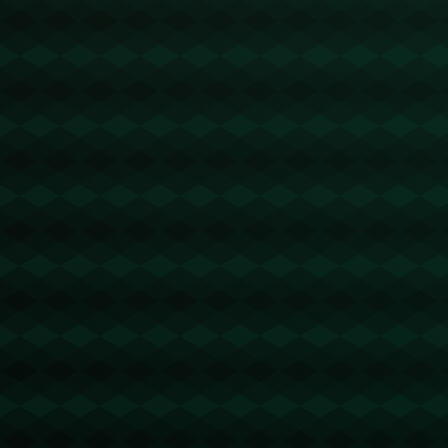
在皇馬這樣的豪門俱樂部，擁有眾多世界級的球員，競爭無
是將挑戰視作壓力。這種積極的心態使他在賽場上更加閃
明自己在國際舞台上的價值。
**成功的案例分析**
居勒爾的選擇讓人不禁聯想到另一位著名的皇馬球星——盧卡·
出眾的技術和冷靜的比賽風格贏得了球迷和業內人士的讚
戰自我的重要性。
**居勒爾的未來與啟示**
考慮到居勒爾目前的足球生涯和未來前景，他的堅定與自信
以及對俱樂部的忠誠。**這種心態不僅能夠讓他在比賽中