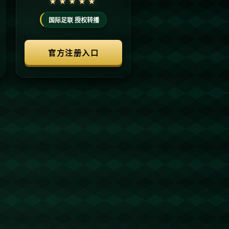
邮箱：admin@0358nanke.com
地址：重庆市县云阳县清水土家族自治乡
热点新闻
上海合作组织雪地足球
赛 中国队无缘半决赛.
2026-08-06
武汉三镇球迷送队将前
往意甲！七格爆.
2026-08-06
西甲第26輪馬德裏競技
2-0塞爾塔 洛迪梅開二度
孔多比亞傷退.
2026-08-05