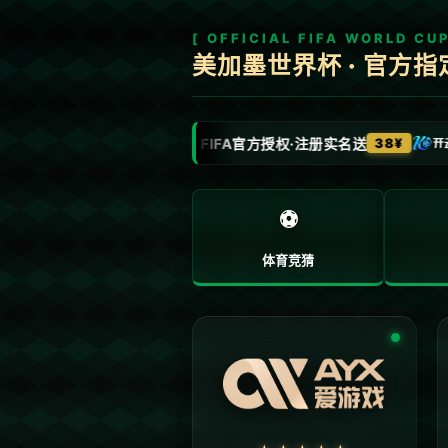
客服热线：0769-8326836
Email:
admin@0
新闻中心
皇馬球員居勒爾
**皇馬球員居勒爾堅決留隊，與頂尖球員一較高下**
在當今足球世界，球員的轉會與流動已成為常態，但有的
勒爾（Juler）最近的選擇，他以堅強的決心表達了自己
**崛起的新星**