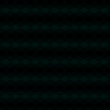
扫描二维码