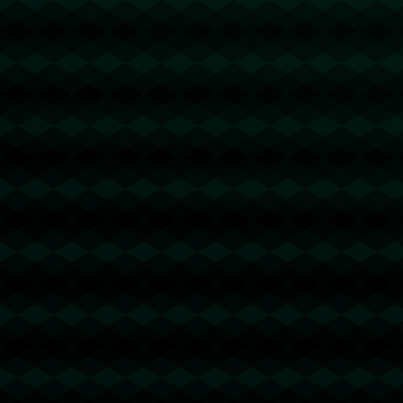
加重要。居勒爾不僅是在為皇馬效力，也是在為自己心中的