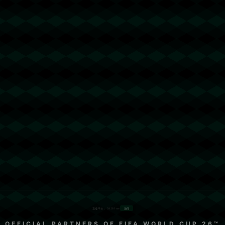
们
快捷链接
网站首页
：重庆市县云阳县清水土家族自治
公司简介
0769-8326836
产品中心
18219642136
新闻动态
18219642136
联系我们
：
admin@0358nanke.com
ttps://0358nanke.com/