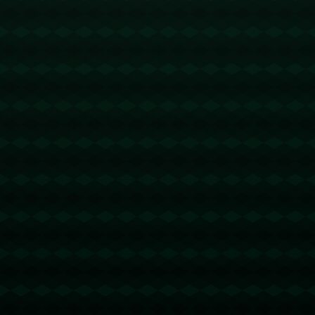
方式的有效性。在现代医学和体育科学的不断发展下，专业的康复
手段，如物理治疗、营养学指导、心理疏导等，已经完全能够满足
职业球员的需求。尽管一些文化传统中仍存在对“心灵疗法”的信
任，但用它取代严谨的科学治疗，无疑是一种风险行为。
同时，这起事件也触发了一些对社会心理现象的联想。心理学家指
出，“神秘疗法”的追随者往往基于一种施加影响力的欲望，或者满
足个人的幻想。案例中，这位78岁的陌生男子可能以为自己能够通
过接触德布劳内，获取某种认可或塑造所谓的“救世主”形象，但实
际上，他的行为不但无助于球员本身，反而对球员带来了困扰。
---