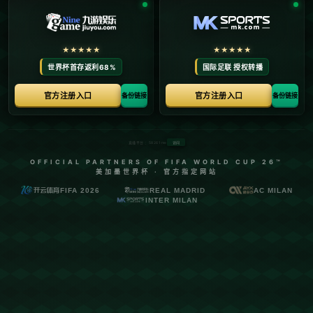
多次骚扰他而被起诉，声称他掌握着“神秘力量”能够治愈德布劳内
的伤病。这起事件迅速引发外界关注，当神秘和荒诞涌入现实，故
事背后也不乏启迪。
---
### **足球背后的“神秘治疗力量”传说**
据报道，这位78岁的男子多次试图联系德布劳内，甚至不断骚扰他