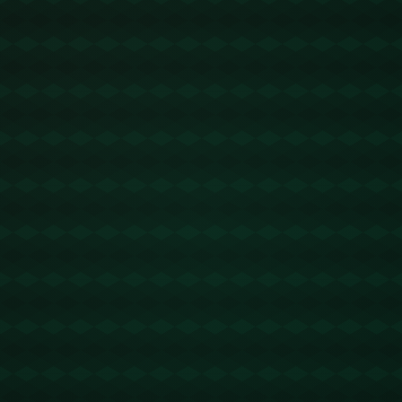
及其团队。他声称自己拥有一种“神秘力量”，可以帮助这位球星远
离伤病并提高竞技状态。这种宣称在常人看来匪夷所思，但在体育
界类似的“治疗传说”却并非首次出现。**一些运动员或公众人物对
另类疗法的追捧**，一直以来都充满争议。
事实上，足球界屡见不鲜的“神秘治疗案例”中，不乏类似的相信
者。例如，阿根廷球星梅西曾一度接受过由家庭成员介绍的草药疗
法来缓解其青少年时的健康问题，而巴西国家队的一些运动员曾在
关键赛事前依靠非专业的“灵性疗法”。虽然这些方法未必具备科学
依据，却以一种“平行心理疗法”的形式存续于部分人心中。
---
### **德布劳内为何成为目标？**