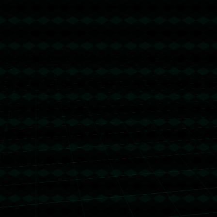
联系信息
电话：0769-8326836
传真：0769-8326836
邮箱：admin@0358nanke.com
地址：重庆市县云阳县清水土家族自治乡
关于我们
专为体育用户设计的平台，整合足球、篮球、电竞等赛事资源，重
点关注2026世界杯赛程、分组信息及球队动态。平台提供战术分
析、球员数据、实时比分更新、高清赛事直播，确保用户能够快速
获取赛事信息与数据变化。结合智能推荐机制，让您轻松发现感兴
趣的比赛内容，提升使用效率。