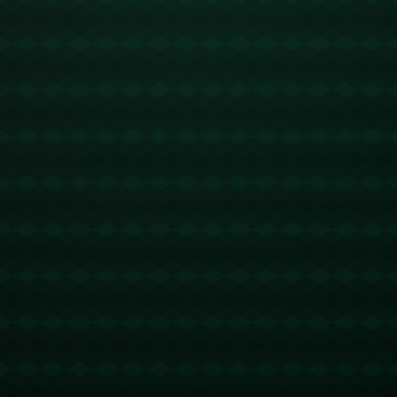
**剖析失误原因**
失误的背后往往隐藏着更深层次的问题。首先，球队的**战术安排*
*可能存在缺陷。从比赛中可以明显看到，教练未能根据对手的防守
策略作出有效调整，这让新秀球员和队友在比赛中显得茫然无措。
此外，球队的核心球员似乎没有找到合适的节奏，频繁的失误也因
此在预料之中。