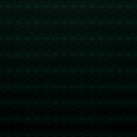
另一个不可忽视的因素是对手的**高压防守**。许多球队在面对缺
乏经验的年轻球员时，往往通过施加高压防守来迫使其犯错。在此
情况下，**新秀球员的心理素质和抗压能力**就显得尤为重要。虽
然这位新秀在压力面前展现出色的得分能力，但也难以掩盖因经验
不足而导致的防守漏洞。
案例分析：**历史上的相似境遇**
可以回顾NBA历史上的其他案例。例如，2003年时，勒布朗·詹姆斯
作为新秀进入联盟时，他在一些比赛中也曾面临类似的挑战。尽管
个人能力突出，但所在球队的整体表现却未能令人满意。这些早期
的挫折成为了其不断进步的动力，也使得整个团队寻找改进的空
间。
综上所述，**新秀球员的优异表现**虽然值得肯定，但充分的球队
准备及默契的团队协作更是赢得赛事的基石。*在复杂的赛场上，篮
球这种团队运动强调的不仅仅是球技，更是赛场上对临场变化的适
应能力与决策智慧*。这样的比赛为球员、教练以及整个团队都提供
了反思和进步的机会。