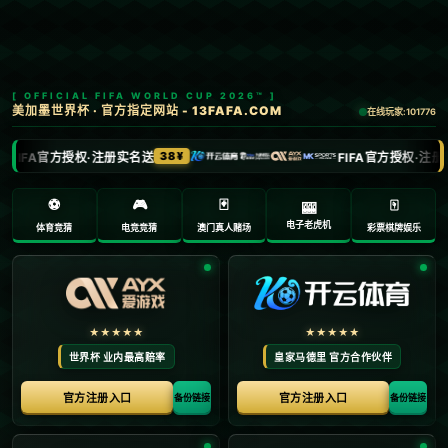
新闻中心
当前位置：
首页
>
新闻中心
勇士主场失利，七连胜梦碎.
2026-08-09
**勇士主场失利，七连胜梦碎**——在本赛季NBA比赛中，引人注
目的勇士队在一次关键主场比赛中未能守住优势，这不仅让他们的
七连胜梦想破灭，也让球迷感到遗憾和不解。本文将深入探讨这场
比赛，分析失败的原因及其影响，并展望勇士未来的表现。
**主题分析：关键比赛失利的原因**
勇士队作为传统强队，在本赛季一直表现出色。然而，面对实力不