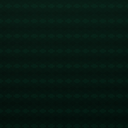
这场失利不仅给勇士敲响警钟，也可以为其他球队提供参考。在面
对实力强劲的对手时，灵活的战术调整和**高效的临场发挥**是决
定胜负的关键。勇士应针对对手的防守策略进行更为细致的分析，
并加强关键球员的状态调节，以确保他们在重要时刻能保持稳定发
挥。
**展望：勇士队的未来表现**