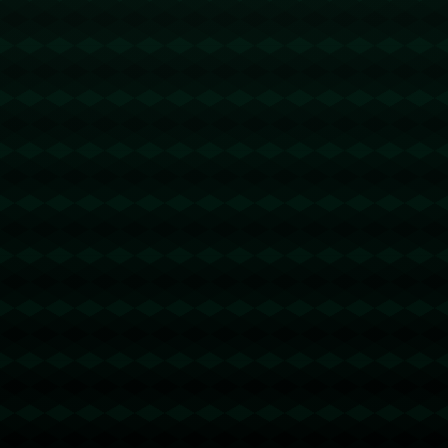
虽然此次失利让勇士的连胜梦碎，但并不代表他们的赛季希望黯淡
无光。勇士队依然具备强大的实力和经验，可以通过不断调整和改
善策略打出令人期待的精彩表现。接下来的赛程中，他们需要更加
注重细节设计，确保在对阵强敌时能够及时应对各种挑战，重新走