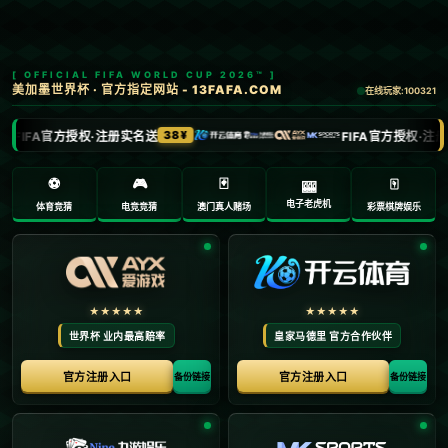
新闻中心
当前位置：
首页
>
新闻中心
阿爾特塔：熱蘇斯改變了阿森納的世界，球隊將助
他找回最佳狀態.
2026-08-08
**阿森纳的蜕变：热苏斯的影响与回归**
阿尔特塔在接受采访时高度赞扬了热苏斯，称其转会后的表现对阿
森纳产生了颠覆性的影响。热苏斯不仅仅是阿森纳的前锋，**他已
成为球队的精神支柱**。随着他的加盟，阿森纳的战术体系迎来了
全新的高度。本文将探讨热苏斯如何改变了阿森纳的世界，以及球