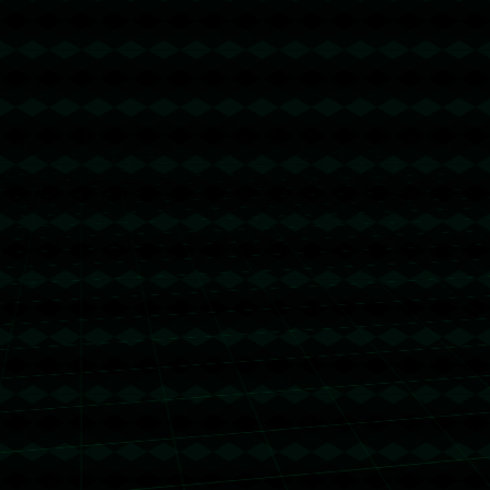
电话：0769-8326836
传真：0769-8326836
邮箱：admin@0358nanke.com
地址：重庆市县云阳县清水土家族自治乡
关于我们
专为体育用户设计的平台，整合足球、篮球、电竞等赛事资源，重
点关注2026世界杯赛程、分组信息及球队动态。平台提供战术分
析、球员数据、实时比分更新、高清赛事直播，确保用户能够快速
获取赛事信息与数据变化。结合智能推荐机制，让您轻松发现感兴
趣的比赛内容，提升使用效率。