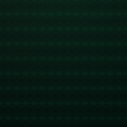
**热苏斯的战术角色：不止是得分手**
虽然热苏斯以进球闻名，但他在阿森纳的角色远不止于此。他的防
守压迫和中场衔接能力，为队友们创造了更多的空间和机会。这种
全能型的表现风格，使得热苏斯成为阿森纳进攻线上的多面手。*数
据分析公司*Opta数据显示，自热苏斯加入以来，阿森纳的场均进
球数和控球比例都有显著提高。
**助力热苏斯重回巅峰的策略**
阿尔特塔深知球员需要时间和支持来重拾信心。他设计了一系列的
训练计划，来帮助热苏斯找回在曼城时期的顶级状态。通过量身定