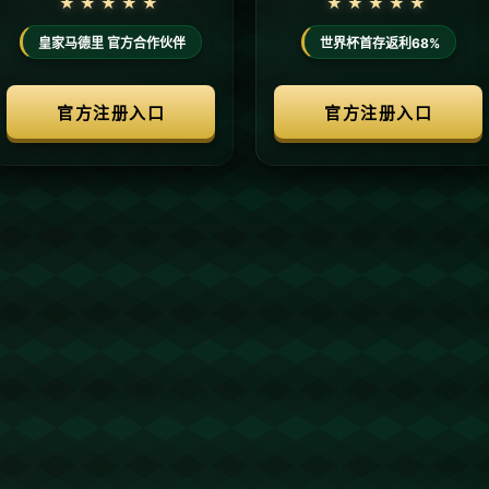
出佳绩，还力求在季后赛中走得更远。这一切都离不开战术上的精心安排
的作用，他在比赛中巧妙地调配战术，让库里的进攻实力得到最大化的发
队胜利的关键。这正是勇士队策略中的重要一环：在关键时刻发挥核心球
，而库里的复出为球队注入了一剂强心针。他不仅以一记精准的三分球打
防守端的表现也值得称道，他们利用精密的防守策略，有效遏制了鹈鹕的进
而库里的领袖风范和对胜负的敏锐嗅觉则起到了决定性作用。