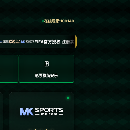
关于我们
产品服务
新闻资讯
联系方式
当前位置：
首页
>
新闻中心
站内搜索
了众多球迷
联系信息
更揭示了球
电话：0769-8326836
传真：0769-8326836