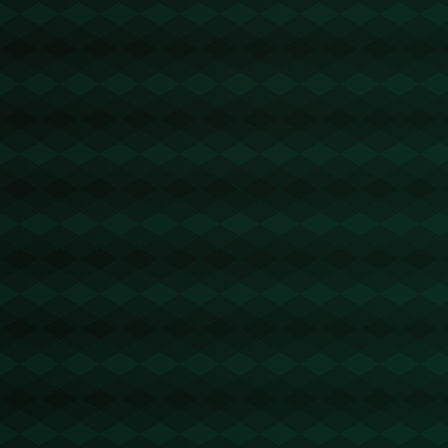
**库里的复出：勇士复兴的希望**
库里的复出不仅仅是一场比赛的胜利，更是**勇士队复兴
球队的整体表现。如今库里满血回归，他的状态无疑是勇
附加价值，因此他们在整个赛季都为库里的复出做好了周