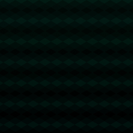
目标不仅仅是季后赛，更是在未来证实自己的实力。勇士队已经做好了迎