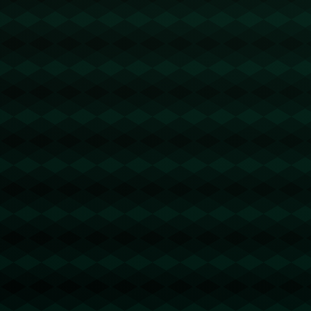
尽管赢下了这场比赛，但勇士队仍然面临着不小的挑战。
为勇士队提供了一次很好的试金石。球队不仅要依靠核心
在这场精彩的对决中，勇士队不仅展现了他们的雄心壮志，
**。库里的复出和末节的末段发挥无疑为球队战术的布置
增添了无限可能。