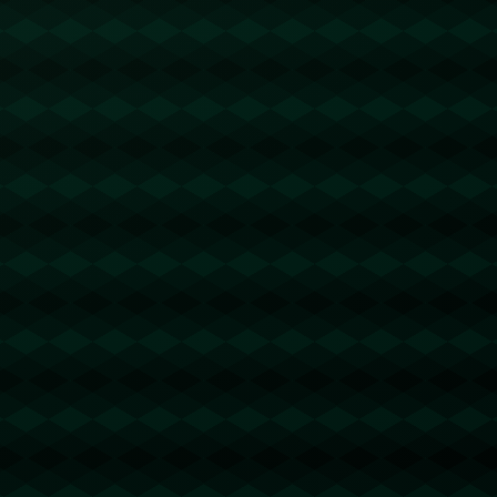
鹕的胜利也
。
小觑的力量
之后的比赛