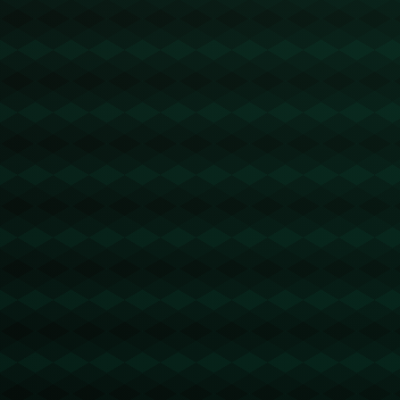
**挑战与机遇并存：展望勇士的未来**